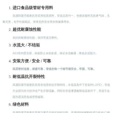
进口食品级管材专用料
高晟防腐节能奥氏管采用优质原料，管道品质均一。热熔连接时无刺鼻气味，无
毒无害，化学性能稳定。保章您的安全用水和健康用水。
超优耐腐蚀性能
良好的耐腐蚀性能，保持管道完整性。 ​​​
水流大 / 不结垢
​​​
AES管内壁光滑，有效防止水垢形成，保证水流畅通，降低水流阻力。
安装方便 / 安全 / 可靠
双层密封连接，便捷可靠，管道的每一个细节都安全、牢固、可靠。
耐低温抗开裂特性
高晟防腐节能奥氏管具有优异的抗开裂特性，在低温条件下安装时(-20℃)，管道
不会因为外力的冲击产生开裂现象。同时在管道遭遇极限低温条件下，管道不会
国为霜冻而造成管壁破裂。
绿色材料
高晟防腐节能奥氏管更注重产品的可持续问题，高晟PPR的材料组成只有炭(C)和