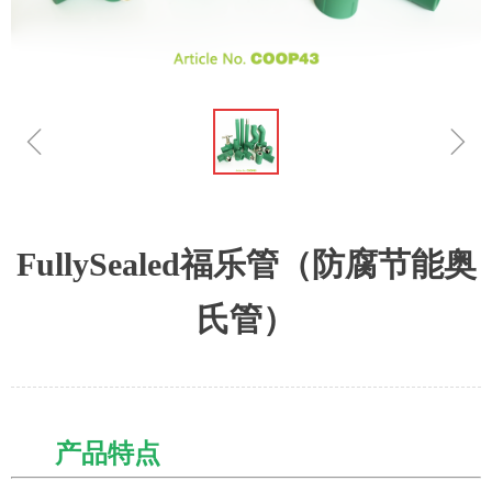
ꁆ
ꁇ
FullySealed福乐管（防腐节能奥
氏管）
产品特点